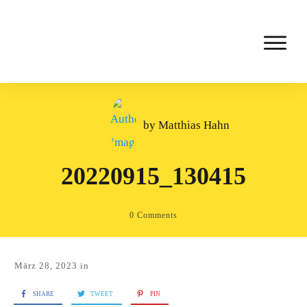
by
Matthias Hahn
20220915_130415
0
Comments
März 28, 2023
in
SHARE
TWEET
PIN