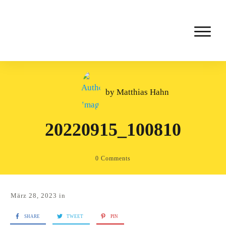
by
Matthias Hahn
20220915_100810
0
Comments
März 28, 2023
in
SHARE
TWEET
PIN